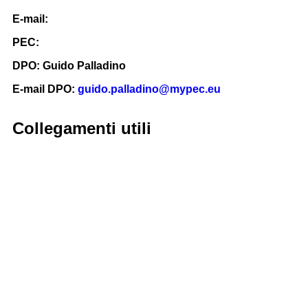
E-mail:
cbic82300x@istruzione.it
PEC:
cbic82300x@pec.istruzione.it
DPO: Guido Palladino
E-mail DPO:
guido.palladino@mypec.eu
Collegamenti utili
Contatti
MIUR
Accesso Civico
Amministrazione Trasparente
Albo Online
Scuola in Chiaro